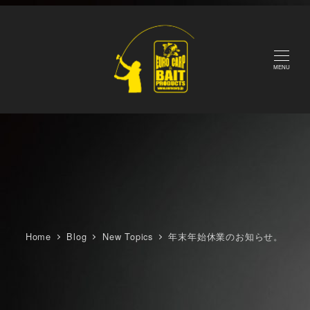
メ
イ
ン
コ
MENU
ン
テ
ン
ツ
へ
移
動
Home
Blog
New Topics
年末年始休業のお知らせ。