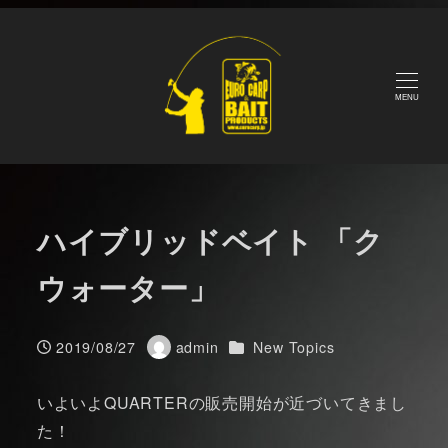
メ
Home
Blog
New Topics
ハイブリッドベイト 「ク
イ
ウォーター」
ン
コ
MENU
ン
テ
ン
ツ
ハイブリッドベイト 「ク
へ
移
ウォーター」
動
カテゴリー
2019/08/27
admin
New Topics
投稿日
著
者
いよいよQUARTERの販売開始が近づいてきまし
た！