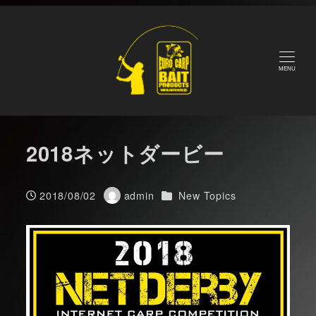
メ
Home
Blog
New Topics
2018ネットダービー
イ
ン
コ
MENU
ン
テ
ン
2018ネットダービー
ツ
へ
移
カテゴリー
2018/08/02
admin
New Topics
投稿日
著
動
者