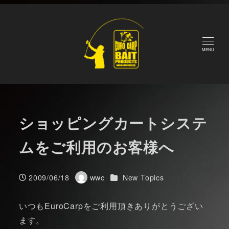
メ
Home
Blog
New Topics
ショッピングカートシステ
イ
ムをご利用のお客様へ
ン
コ
MENU
ン
テ
ン
ツ
ショッピングカートシステ
へ
移
ムをご利用のお客様へ
動
カテゴリー
2009/06/18
wwc
New Topics
投稿日
著
者
いつもEuroCarpをご利用頂きありがとうござい
ます。