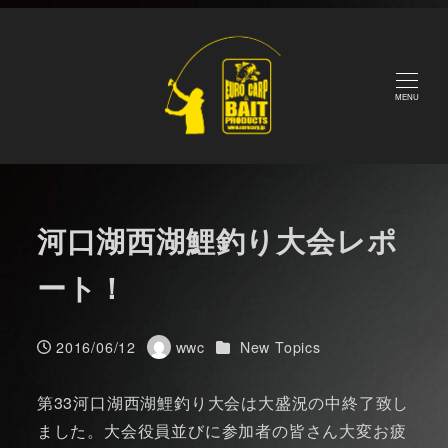
メ
Home
Blog
New Topics
河口湖西湖鯉釣り大会レポ
イ
ート！
ン
コ
MENU
ン
テ
ン
ツ
河口湖西湖鯉釣り大会レポ
へ
移
ート！
動
カテゴリー
2016/06/12
wwc
New Topics
投稿日
著
者
第33河口湖西湖鯉釣り大会は大盛況の中終了致し
ました。大会役員並びに参加者の皆さん大変お疲