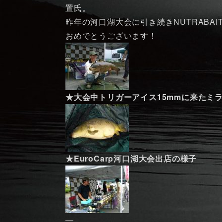
置氏。
昨年の河口湖大会に引き続きNUTRABA
おめでとうございます！
★大会中トリガーアイス15mmに来たミラー
★EuroCarp河口湖大会出店の様子
—