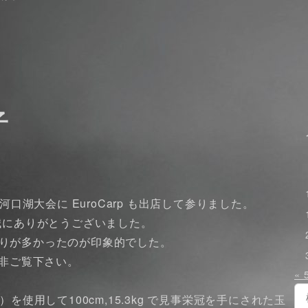
子
口湖大会に EuroCarp も出店して参りました。
誠にありがとうございました。
当たりが多かったのが印象的でした。
で是非ご覧下さい。
« 
検
m）を使用して100cm,15.3kg で見事栄冠を手にされた玉
索