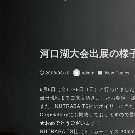
河口湖大会出展の様
カテゴリー
2008/06/10
admin
New Topics
投稿日
著
者
6月6日（金）〜8日（日）に行われました河
当日現地までご来店頂きましたお客様、
また、NUTRABAITS社のボイリーに
CarpGallaryにも掲載しておりますの
★おめでとうございます！
NUTRABAITS社（トリガーアイス 20m