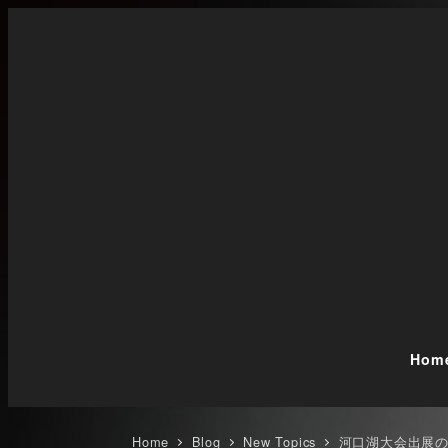
メ
イ
ン
コ
ン
テ
ン
ツ
へ
移
動
Hom
Home
Blog
New Topics
河口湖大会出展