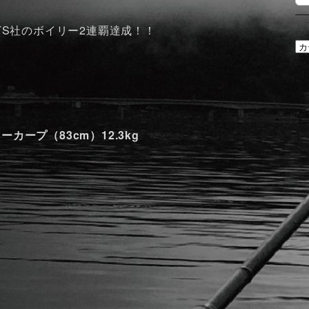
ITS社のボイリー2連覇達成！！
カ
テ
ゴ
リ
ー
カープ（83cm）12.3kg